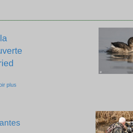
____________________________________________
la
verte
ried
ir plus
lantes