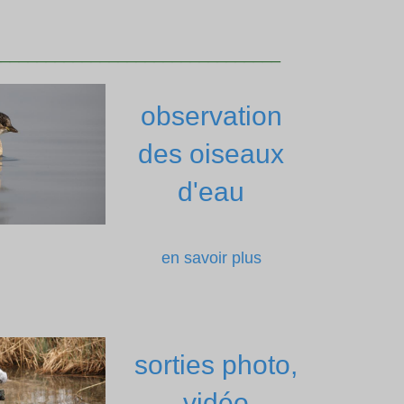
________________________________
observation
des oiseaux
d'eau
en savoir plus
sorties photo,
vidéo