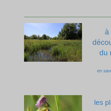
___________________________________
à 
décou
du 
en savo
les p