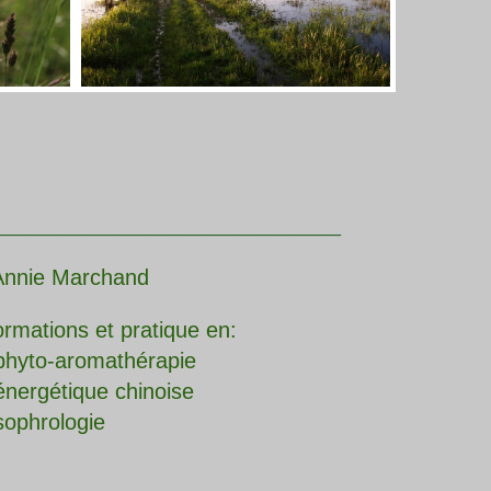
________________________________
Annie Marchand
rmations et pratique en:
phyto-aromathérapie
énergétique chinoise
sophrologie