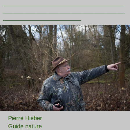
__________________________________________
__________________________________________
___________________________
Pierre Hieber
Guide nature